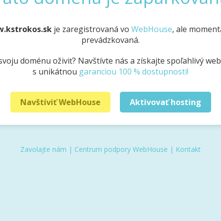
w.kstrokos.sk
je zaregistrovaná vo
WebHouse
, ale momentá
prevádzkovaná.
svoju doménu oživiť? Navštívte nás a získajte spoľahlivý we
s unikátnou
garanciou 100 % dostupnosti!
Navštíviť WebHouse
Aktivovať hosting
Zavolajte nám
|
Centrum podpory WebHouse
|
Kontakt