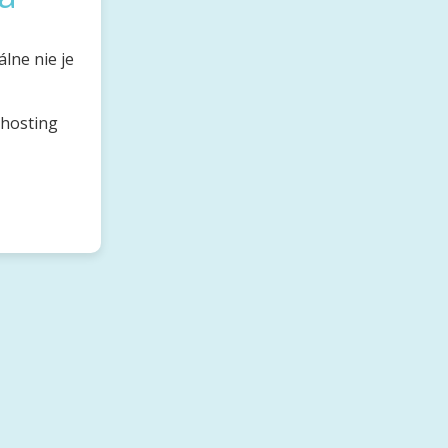
lne nie je
bhosting