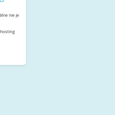
lne nie je
bhosting