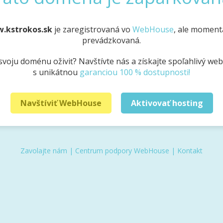
w.kstrokos.sk
je zaregistrovaná vo
WebHouse
, ale momentá
prevádzkovaná.
svoju doménu oživiť? Navštívte nás a získajte spoľahlivý we
s unikátnou
garanciou 100 % dostupnosti!
Navštíviť WebHouse
Aktivovať hosting
Zavolajte nám
|
Centrum podpory WebHouse
|
Kontakt