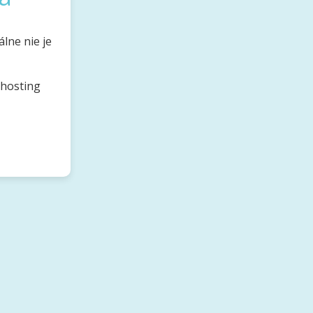
lne nie je
bhosting