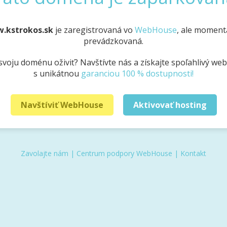
w.kstrokos.sk
je zaregistrovaná vo
WebHouse
, ale momentá
prevádzkovaná.
svoju doménu oživiť? Navštívte nás a získajte spoľahlivý we
s unikátnou
garanciou 100 % dostupnosti!
Navštíviť WebHouse
Aktivovať hosting
Zavolajte nám
|
Centrum podpory WebHouse
|
Kontakt