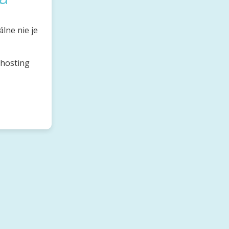
lne nie je
bhosting