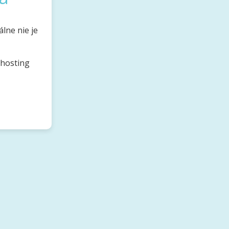
lne nie je
bhosting