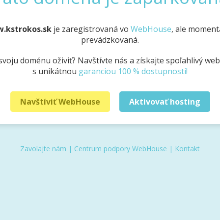
w.kstrokos.sk
je zaregistrovaná vo
WebHouse
, ale momentá
prevádzkovaná.
svoju doménu oživiť? Navštívte nás a získajte spoľahlivý we
s unikátnou
garanciou 100 % dostupnosti!
Navštíviť WebHouse
Aktivovať hosting
Zavolajte nám
|
Centrum podpory WebHouse
|
Kontakt