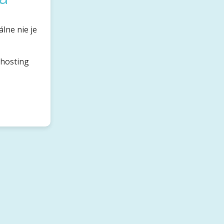
lne nie je
bhosting