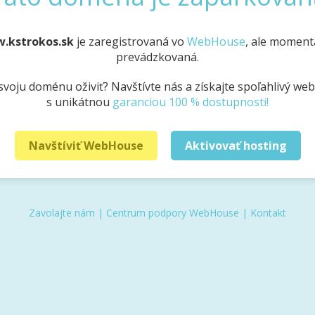
w.kstrokos.sk
je zaregistrovaná vo
WebHouse
, ale momentá
prevádzkovaná.
svoju doménu oživiť? Navštívte nás a získajte spoľahlivý we
s unikátnou
garanciou 100 % dostupnosti!
Navštíviť WebHouse
Aktivovať hosting
Zavolajte nám
|
Centrum podpory WebHouse
|
Kontakt