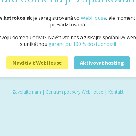
w.kstrokos.sk
je zaregistrovaná vo
WebHouse
, ale momentá
prevádzkovaná.
svoju doménu oživiť? Navštívte nás a získajte spoľahlivý we
s unikátnou
garanciou 100 % dostupnosti!
Navštíviť WebHouse
Aktivovať hosting
Zavolajte nám
|
Centrum podpory WebHouse
|
Kontakt