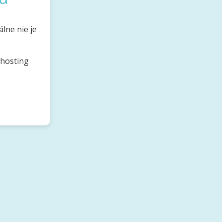
lne nie je
bhosting